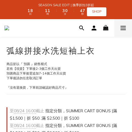
2
2
9
9
2
2
2
2
4
4
1
1
5
5
7
7
SEASON SALE EDIT | 換季折扣3折起
SEASON SALE EDIT | 換季折扣3折起
1
1
8
8
1
1
1
1
3
3
0
0
4
4
6
6
:
:
:
:
:
:
SHOP
SHOP
日
日
時
時
分
分
秒
秒
0
0
7
7
0
0
0
0
2
2
3
3
5
5
9
6
6
1
1
2
2
4
4
9
9
9
8
5
5
0
0
1
1
3
3
 SUMMER CART BONUS | 滿 $1,500｜折 $50 
8
8
8
7
4
4
0
0
2
2
7
7
7
9
6
3
3
1
1
6
6
6
8
5
9
2
2
0
0
5
5
5
7
4
8
1
1
全館滿 $999｜免運
弧線拼接水洗短袖上衣
4
4
4
6
3
7
9
0
0
3
3
3
5
2
6
8
2
9
2
2
4
1
5
7
SEASON SALE EDIT | 換季折扣3折起
商品皆以『 預購 』銷售模式
1
8
1
1
3
0
4
6
:
:
:
若有【現貨】下單後2-3個工作天出貨
SHOP
日
時
分
秒
0
7
0
0
2
3
5
預購商品下單後需追加7-14個工作天出貨
6
1
2
4
下單後請勿任意取消訂單
5
0
1
3
『沒有退換貨，下單前請確認好商品尺寸』
4
0
2
3
1
2
0
1
0
至
08/24 16:00
截止
指定分類，SUMMER CART BONUS |滿
$1,500｜折 $50 .滿 $2,500｜折 $100
至
08/24 16:00
截止
指定分類，SUMMER CART BONUS |滿