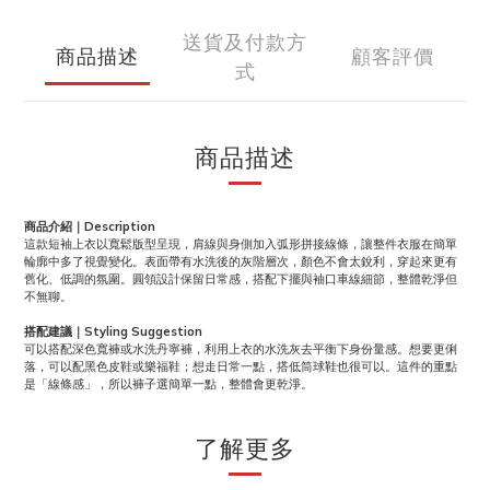
送貨及付款方
商品描述
顧客評價
式
商品描述
商品介紹｜Description
這款短袖上衣以寬鬆版型呈現，肩線與身側加入弧形拼接線條，讓整件衣服在簡單
輪廓中多了視覺變化。表面帶有水洗後的灰階層次，顏色不會太銳利，穿起來更有
舊化、低調的氛圍。圓領設計保留日常感，搭配下擺與袖口車線細節，整體乾淨但
不無聊。
搭配建議｜Styling Suggestion
可以搭配深色寬褲或水洗丹寧褲，利用上衣的水洗灰去平衡下身份量感。想要更俐
落，可以配黑色皮鞋或樂福鞋；想走日常一點，搭低筒球鞋也很可以。這件的重點
是「線條感」，所以褲子選簡單一點，整體會更乾淨。
了解更多