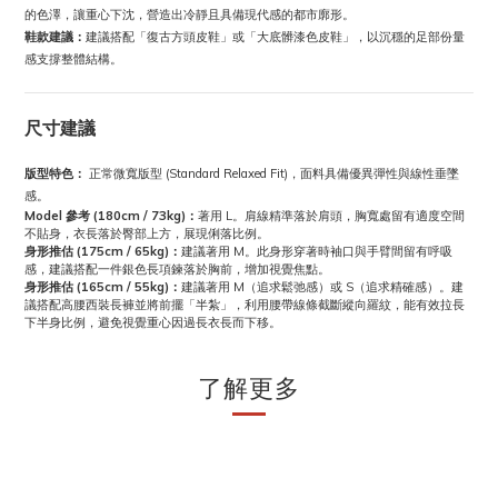
的色澤，讓重心下沈，營造出冷靜且具備現代感的都市廓形。
鞋款建議：
建議搭配「復古方頭皮鞋」或「大底髒漆色皮鞋」，以沉穩的足部份量
感支撐整體結構。
尺寸建議
版型特色：
正常微寬版型 (Standard Relaxed Fit)，面料具備優異彈性與線性垂墜
感。
Model 參考 (180cm / 73kg)：
著用 L。肩線精準落於肩頭，胸寬處留有適度空間
不貼身，衣長落於臀部上方，展現俐落比例。
身形推估 (175cm / 65kg)：
建議著用 M。此身形穿著時袖口與手臂間留有呼吸
感，建議搭配一件銀色長項鍊落於胸前，增加視覺焦點。
身形推估 (165cm / 55kg)：
建議著用 M（追求鬆弛感）或 S（追求精確感）。建
議搭配高腰西裝長褲並將前擺「半紮」，利用腰帶線條截斷縱向羅紋，能有效拉長
下半身比例，避免視覺重心因過長衣長而下移。
了解更多