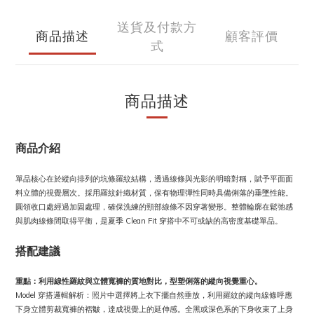
送貨及付款方
商品描述
顧客評價
式
商品描述
商品介紹
單品核心在於縱向排列的坑條羅紋結構，透過線條與光影的明暗對稱，賦予平面面
料立體的視覺層次。採用羅紋針織材質，保有物理彈性同時具備俐落的垂墜性能。
圓領收口處經過加固處理，確保洗練的頸部線條不因穿著變形。整體輪廓在鬆弛感
與肌肉線條間取得平衡，是夏季 Clean Fit 穿搭中不可或缺的高密度基礎單品。
搭配建議
重點：利用線性羅紋與立體寬褲的質地對比，型塑俐落的縱向視覺重心。
Model 穿搭邏輯解析：照片中選擇將上衣下擺自然垂放，利用羅紋的縱向線條呼應
下身立體剪裁寬褲的褶皺，達成視覺上的延伸感。全黑或深色系的下身收束了上身