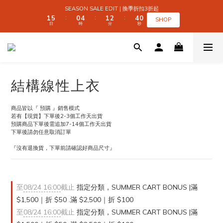
2
2
6
6
1
1
5
5
2
2
3
3
4
4
SEASON SALE EDIT | 換季折扣3折起
SEASON SALE EDIT | 換季折扣3折起
1
1
5
5
0
0
4
4
1
1
2
2
3
3
9
9
:
:
:
:
:
:
SHOP
SHOP
日
日
時
時
分
分
秒
秒
0
0
4
4
3
3
0
0
1
1
2
2
8
8
9
3
3
2
2
0
0
1
1
7
7
9
8
9
2
2
1
1
0
0
6
6
 SUMMER CART BONUS | 滿 $1,500｜折 $50 
8
7
8
9
1
1
0
0
5
5
7
6
7
8
9
0
0
4
4
6
5
9
6
7
8
3
3
5
9
4
8
5
6
7
2
2
全館滿 $999｜免運
結構線性上衣
4
8
3
7
4
5
6
1
1
3
7
2
6
3
4
5
0
0
2
6
1
5
2
3
4
SEASON SALE EDIT | 換季折扣3折起
商品皆以『 預購 』銷售模式
1
5
0
4
1
2
3
9
:
:
:
若有【現貨】下單後2-3個工作天出貨
SHOP
日
時
分
秒
0
4
3
0
1
2
8
預購商品下單後需追加7-14個工作天出貨
3
2
0
1
7
下單後請勿任意取消訂單
2
1
0
6
『沒有退換貨，下單前請確認好商品尺寸』
1
0
5
0
4
3
2
1
至
08/24 16:00
截止
指定分類，SUMMER CART BONUS |滿
0
$1,500｜折 $50 .滿 $2,500｜折 $100
至
08/24 16:00
截止
指定分類，SUMMER CART BONUS |滿