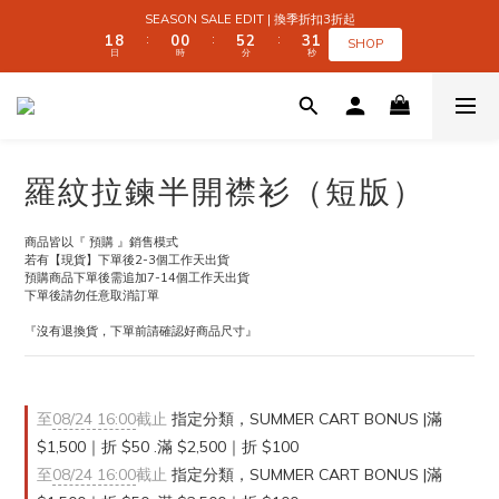
2
2
9
9
1
1
1
1
6
6
3
3
4
4
2
2
SEASON SALE EDIT | 換季折扣3折起
SEASON SALE EDIT | 換季折扣3折起
1
1
8
8
0
0
0
0
5
5
2
2
3
3
1
1
:
:
:
:
:
:
SHOP
SHOP
日
日
時
時
分
分
秒
秒
0
0
7
7
4
4
1
1
2
2
0
0
9
9
6
6
3
3
0
0
1
1
9
8
8
9
5
5
2
2
0
0
 SUMMER CART BONUS | 滿 $1,500｜折 $50 
8
7
7
9
8
4
4
1
1
7
6
6
8
9
7
3
3
0
0
6
5
5
7
8
6
2
2
5
4
4
9
6
7
5
1
1
全館滿 $999｜免運
羅紋拉鍊半開襟衫（短版）
4
3
3
8
5
6
4
0
0
3
2
2
7
4
5
3
2
9
1
1
6
3
4
2
SEASON SALE EDIT | 換季折扣3折起
商品皆以『 預購 』銷售模式
1
8
0
0
5
2
3
1
:
:
:
若有【現貨】下單後2-3個工作天出貨
SHOP
日
時
分
秒
0
7
4
1
2
0
預購商品下單後需追加7-14個工作天出貨
6
3
0
1
下單後請勿任意取消訂單
5
2
0
『沒有退換貨，下單前請確認好商品尺寸』
4
1
3
0
2
1
0
至
08/24 16:00
截止
指定分類，SUMMER CART BONUS |滿
$1,500｜折 $50 .滿 $2,500｜折 $100
至
08/24 16:00
截止
指定分類，SUMMER CART BONUS |滿