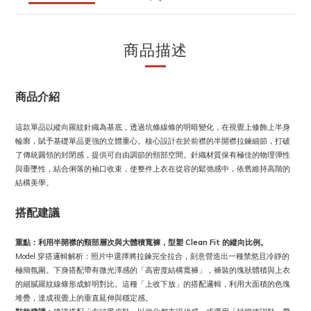
商品描述
商品介紹
這款單品以縱向羅紋針織為基底，透過坑條線條的明暗變化，在視覺上修飾上半身
輪廓，賦予基礎單品更強的立體重心。核心設計在於前襟的半開襟拉鍊細節，打破
了傳統圓領的封閉感，提供可自由調節的頸部空間。針織材質保有極佳的物理彈性
與垂墜性，結合俐落的袖口收束，使整件上衣在從容的鬆弛感中，依舊維持高階的
結構美學。
搭配建議
重點：利用半開襟的頸部層次與大體積寬褲，型塑 Clean Fit 的縱向比例。
Model 穿搭邏輯解析：照片中選擇將拉鍊完全拉合，刻意營造出一種禁慾且冷靜的
極簡氛圍。下身搭配帶有微光澤感的「高密度結構寬褲」，褲裝的塊狀體積與上衣
的細膩羅紋線條形成鮮明對比。這種「上收下放」的搭配邏輯，利用大面積的色塊
堆疊，達成視覺上的垂直延伸與穩定感。