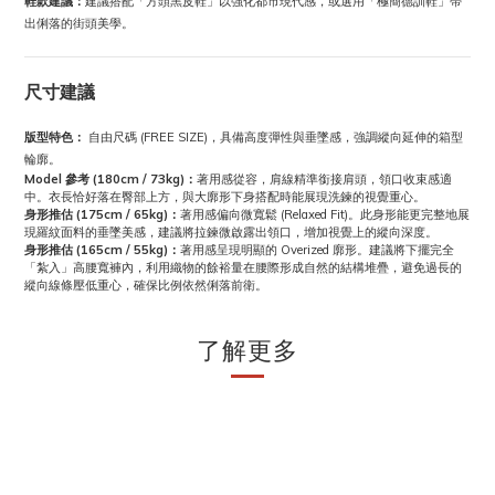
鞋款建議：
建議搭配「方頭黑皮鞋」以強化都市現代感，或選用「極簡德訓鞋」帶
出俐落的街頭美學。
尺寸建議
版型特色：
自由尺碼 (FREE SIZE)，具備高度彈性與垂墜感，強調縱向延伸的箱型
輪廓。
Model 參考 (180cm / 73kg)：
著用感從容，肩線精準銜接肩頭，領口收束感適
中。衣長恰好落在臀部上方，與大廓形下身搭配時能展現洗鍊的視覺重心。
身形推估 (175cm / 65kg)：
著用感偏向微寬鬆 (Relaxed Fit)。此身形能更完整地展
現羅紋面料的垂墜美感，建議將拉鍊微啟露出領口，增加視覺上的縱向深度。
身形推估 (165cm / 55kg)：
著用感呈現明顯的 Overized 廓形。建議將下擺完全
「紮入」高腰寬褲內，利用織物的餘裕量在腰際形成自然的結構堆疊，避免過長的
縱向線條壓低重心，確保比例依然俐落前衛。
了解更多