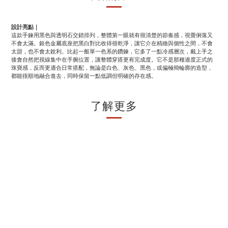
設計亮點｜
這款手鍊用黑色與透明石交錯排列，整體第一眼就有很清楚的節奏感，視覺俐落又
不會太滿。銀色金屬底座把黑白對比收得很乾淨，讓它介在精緻與個性之間，不會
太甜，也不會太銳利。比起一般單一色系的鑽鍊，它多了一點冷感層次，戴上手之
後會自然把視線集中在手腕位置，讓整體穿搭更有完成度。它不是那種過度正式的
珠寶感，反而更適合日常搭配，無論是白色、灰色、黑色，或偏極簡輪廓的造型，
都能很順地融合進去，同時保留一點低調但明確的存在感。
了解更多