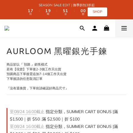
2
2
8
8
2
2
6
6
2
2
1
1
1
1
SEASON SALE EDIT | 換季折扣3折起
SEASON SALE EDIT | 換季折扣3折起
1
1
7
7
1
1
9
9
5
5
1
1
0
0
0
0
:
:
:
:
:
:
SHOP
SHOP
日
日
時
時
分
分
秒
秒
0
0
6
6
0
0
8
8
4
4
0
0
9
9
5
5
7
7
3
3
9
9
9
8
8
4
4
6
6
2
2
 SUMMER CART BONUS | 滿 $1,500｜折 $50 
8
8
8
7
7
3
3
5
5
1
1
7
7
7
6
6
2
2
4
4
0
0
6
6
6
5
5
1
1
3
3
5
5
9
5
4
4
0
0
2
2
全館滿 $999｜免運
AURLOOM 黑曜銀光手鍊
4
4
8
4
3
3
1
1
3
9
3
7
3
2
2
0
0
2
8
2
6
2
1
1
SEASON SALE EDIT | 換季折扣3折起
商品皆以『 預購 』銷售模式
1
7
1
9
5
1
0
0
:
:
:
若有【現貨】下單後2-3個工作天出貨
SHOP
日
時
分
秒
0
6
0
8
4
0
預購商品下單後需追加7-14個工作天出貨
5
7
3
下單後請勿任意取消訂單
4
6
2
『沒有退換貨，下單前請確認好商品尺寸』
3
5
1
2
4
0
1
3
0
2
1
至
08/24 16:00
截止
指定分類，SUMMER CART BONUS |滿
0
$1,500｜折 $50 .滿 $2,500｜折 $100
至
08/24 16:00
截止
指定分類，SUMMER CART BONUS |滿