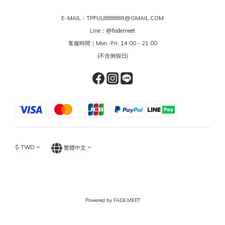
E-MAIL：TPFUL888888@GMAIL.COM
Line：
@fademeet
客服時間｜Mon.-Fri. 14:00 - 21:00
(不含例假日)
$
TWD
繁體中文
Powered by FADE.MEET