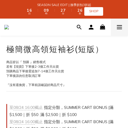
2
2
7
7
1
1
3
3
8
8
3
3
7
7
SEASON SALE EDIT | 換季折扣3折起
SEASON SALE EDIT | 換季折扣3折起
1
1
6
6
0
0
9
9
2
2
7
7
2
2
6
6
:
:
:
:
:
:
SHOP
SHOP
日
日
時
時
分
分
秒
秒
0
0
5
5
8
8
1
1
6
6
1
1
5
5
9
4
4
7
7
0
0
5
5
0
0
4
4
9
8
3
3
6
6
4
4
3
3
 SUMMER CART BONUS | 滿 $1,500｜折 $50 
8
7
9
9
2
2
5
5
3
3
2
2
7
6
8
8
1
1
4
4
2
2
1
1
6
5
7
7
0
0
3
3
1
1
0
0
5
4
6
6
2
2
0
0
全館滿 $999｜免運
極簡微高領短袖衫(短版）
4
9
3
5
5
9
1
1
3
8
2
4
9
4
8
0
0
2
7
1
3
8
3
7
SEASON SALE EDIT | 換季折扣3折起
商品皆以『 預購 』銷售模式
1
6
0
9
2
7
2
6
:
:
:
若有【現貨】下單後2-3個工作天出貨
SHOP
日
時
分
秒
0
5
8
1
6
1
5
預購商品下單後需追加7-14個工作天出貨
4
7
0
5
0
4
下單後請勿任意取消訂單
3
6
4
3
『沒有退換貨，下單前請確認好商品尺寸』
2
5
3
2
1
4
2
1
0
3
1
0
2
0
1
至
08/24 16:00
截止
指定分類，SUMMER CART BONUS |滿
0
$1,500｜折 $50 .滿 $2,500｜折 $100
至
08/24 16:00
截止
指定分類，SUMMER CART BONUS |滿