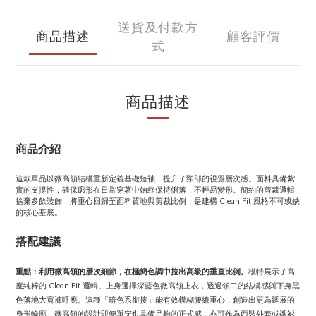
送貨及付款方
商品描述
顧客評價
式
商品描述
商品介紹
這款單品以微高領結構重新定義基礎短袖，提升了頸部的視覺層次感。面料具備紮
實的支撐性，確保廓形在日常穿著中始終保持俐落，不輕易變形。簡約的剪裁邏輯
捨棄多餘裝飾，將重心回歸至面料質地與剪裁比例，是建構 Clean Fit 風格不可或缺
的核心基底。
搭配建議
重點：利用微高領的層次細節，在極簡色調中拉出高級的垂直比例。
模特展示了高
度純粹的 Clean Fit 邏輯。上身選擇深藍色微高領上衣，透過領口的結構感與下身黑
色落地大寬褲呼應。這種「暗色系銜接」能有效模糊腰線重心，創造出更為延展的
身形輪廓。微高領的設計即便單穿也具備足夠的正式感，亦可作為西裝外套或襯衫