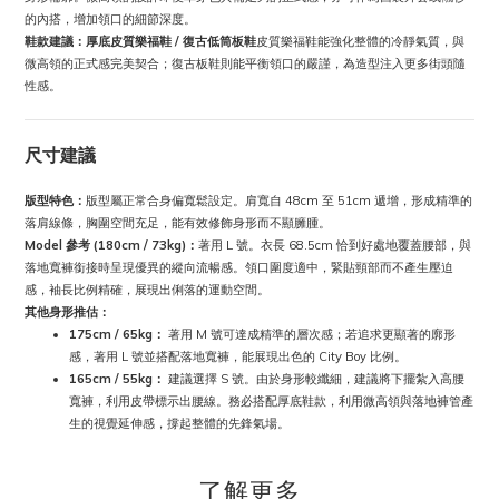
的內搭，增加領口的細節深度。
鞋款建議：厚底皮質樂福鞋 / 復古低筒板鞋
皮質樂福鞋能強化整體的冷靜氣質，與
微高領的正式感完美契合；復古板鞋則能平衡領口的嚴謹，為造型注入更多街頭隨
性感。
尺寸建議
版型特色：
版型屬正常合身偏寬鬆設定。肩寬自 48cm 至 51cm 遞增，形成精準的
落肩線條，胸圍空間充足，能有效修飾身形而不顯臃腫。
Model 參考 (180cm / 73kg)：
著用 L 號。衣長 68.5cm 恰到好處地覆蓋腰部，與
落地寬褲銜接時呈現優異的縱向流暢感。領口圍度適中，緊貼頸部而不產生壓迫
感，袖長比例精確，展現出俐落的運動空間。
其他身形推估：
175cm / 65kg：
著用 M 號可達成精準的層次感；若追求更顯著的廓形
感，著用 L 號並搭配落地寬褲，能展現出色的 City Boy 比例。
165cm / 55kg：
建議選擇 S 號。由於身形較纖細，建議將下擺紮入高腰
寬褲，利用皮帶標示出腰線。務必搭配厚底鞋款，利用微高領與落地褲管產
生的視覺延伸感，撐起整體的先鋒氣場。
了解更多