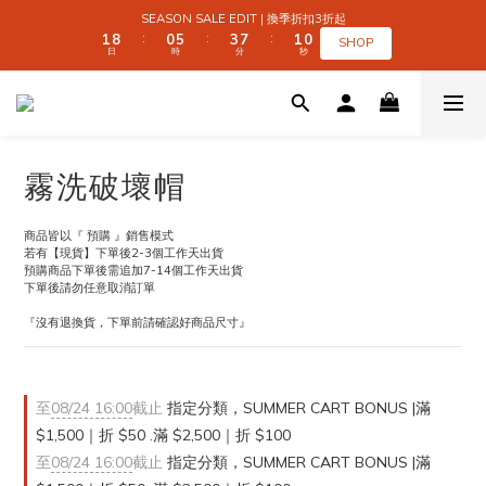
2
2
9
9
1
1
6
6
4
4
8
8
2
2
1
1
SEASON SALE EDIT | 換季折扣3折起
SEASON SALE EDIT | 換季折扣3折起
1
1
8
8
0
0
5
5
3
3
7
7
1
1
0
0
:
:
:
:
:
:
SHOP
SHOP
日
日
時
時
分
分
秒
秒
0
0
7
7
4
4
2
2
6
6
0
0
9
9
6
6
3
3
1
1
5
5
9
8
9
8
5
5
2
2
0
0
4
4
 SUMMER CART BONUS | 滿 $1,500｜折 $50 
8
7
8
7
4
4
1
1
3
3
7
6
9
7
6
3
3
0
0
2
2
6
5
8
6
5
2
2
1
1
5
4
9
7
5
4
1
1
0
0
全館滿 $999｜免運
霧洗破壞帽
4
3
8
6
4
3
0
0
3
2
7
5
9
3
2
2
9
1
6
4
8
2
1
SEASON SALE EDIT | 換季折扣3折起
商品皆以『 預購 』銷售模式
1
8
0
5
3
7
1
0
:
:
:
若有【現貨】下單後2-3個工作天出貨
SHOP
日
時
分
秒
0
7
4
2
6
0
預購商品下單後需追加7-14個工作天出貨
6
3
1
5
下單後請勿任意取消訂單
5
2
0
4
『沒有退換貨，下單前請確認好商品尺寸』
4
1
3
3
0
2
2
1
1
0
0
至
08/24 16:00
截止
指定分類，SUMMER CART BONUS |滿
$1,500｜折 $50 .滿 $2,500｜折 $100
至
08/24 16:00
截止
指定分類，SUMMER CART BONUS |滿