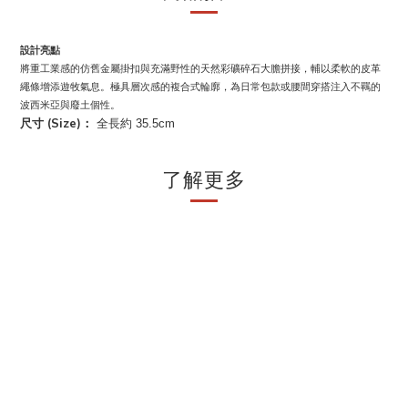
設計亮點
將重工業感的仿舊金屬掛扣與充滿野性的天然彩礦碎石大膽拼接，輔以柔軟的皮革
繩條增添遊牧氣息。極具層次感的複合式輪廓，為日常包款或腰間穿搭注入不羈的
波西米亞與廢土個性。
(Size)
尺寸
：
全長約 35.5
cm
了解更多