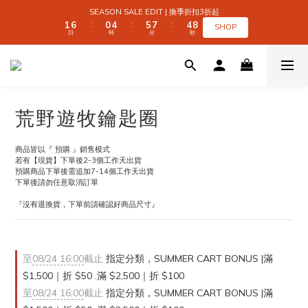
2
2
7
7
1
1
5
5
6
6
8
8
5
5
9
9
SEASON SALE EDIT | 換季折扣3折起
SEASON SALE EDIT | 換季折扣3折起
1
1
6
6
0
0
4
4
5
5
7
7
4
4
8
8
:
:
:
:
:
:
SHOP
SHOP
日
日
時
時
分
分
秒
秒
0
0
5
5
3
3
4
4
6
6
3
3
7
7
9
4
4
2
2
3
3
5
5
2
2
6
6
9
8
3
3
1
1
2
2
4
4
1
1
5
5
 SUMMER CART BONUS | 滿 $1,500｜折 $50 
8
7
2
2
0
0
1
1
3
3
0
0
4
4
7
6
1
1
0
0
2
2
3
3
6
5
9
9
0
0
1
1
2
2
5
4
8
9
8
0
0
1
1
全館滿 $999｜免運
荒野遊牧鑰匙圈
4
9
3
7
8
7
0
0
3
8
2
6
7
9
6
2
7
1
5
6
8
5
9
SEASON SALE EDIT | 換季折扣3折起
商品皆以『 預購 』銷售模式
1
6
0
4
5
7
4
8
:
:
:
若有【現貨】下單後2-3個工作天出貨
SHOP
日
時
分
秒
0
5
3
4
6
3
7
預購商品下單後需追加7-14個工作天出貨
4
2
3
5
2
6
下單後請勿任意取消訂單
3
1
2
4
1
5
『沒有退換貨，下單前請確認好商品尺寸』
2
0
1
3
0
4
1
0
2
3
0
1
2
0
1
0
至
08/24 16:00
截止
指定分類，SUMMER CART BONUS |滿
$1,500｜折 $50 .滿 $2,500｜折 $100
至
08/24 16:00
截止
指定分類，SUMMER CART BONUS |滿