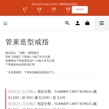
2
2
8
8
1
1
5
5
3
3
7
7
1
1
9
9
SEASON SALE EDIT | 換季折扣3折起
SEASON SALE EDIT | 換季折扣3折起
1
1
7
7
0
0
4
4
2
2
6
6
0
0
8
8
:
:
:
:
:
:
SHOP
SHOP
日
日
時
時
分
分
秒
秒
0
0
6
6
3
3
1
1
5
5
7
7
9
9
5
5
2
2
0
0
4
4
6
6
9
8
8
4
4
1
1
3
3
5
5
 SUMMER CART BONUS | 滿 $1,500｜折 $50 
8
7
9
7
3
3
0
0
2
2
4
4
7
6
8
6
2
2
1
1
3
3
6
5
9
7
5
1
1
0
0
2
2
5
4
8
6
4
0
0
1
1
全館滿 $999｜免運
管束造型戒指
4
3
7
5
9
3
0
0
3
9
2
6
4
8
2
2
8
1
5
3
7
1
9
SEASON SALE EDIT | 換季折扣3折起
商品皆以『 預購 』銷售模式
1
7
0
4
2
6
0
8
:
:
:
若有【現貨】下單後2-3個工作天出貨
SHOP
日
時
分
秒
0
6
3
1
5
7
預購商品下單後需追加5-14個工作天出貨
5
2
0
4
6
下單後請勿任意取消訂單
4
1
3
5
『沒有退換貨，下單前請確認好商品尺寸』
3
0
2
4
2
1
3
1
0
2
0
1
0
至
08/24 16:00
截止
指定分類，SUMMER CART BONUS |滿
$1,500｜折 $50 .滿 $2,500｜折 $100
至
08/24 16:00
截止
指定分類，SUMMER CART BONUS |滿