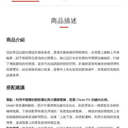
商品描述
商品介紹
這款單品以縱向羅紋針織為基底，透過坑條線條的明暗變化，在視覺上修飾上半身
輪廓，賦予基礎單品更強的立體重心。核心設計在於前襟的半開襟拉鍊細節，打破
了傳統圓領的封閉感，提供可自由調節的頸部空間。針織材質保有極佳的物理彈性
與垂墜性，結合俐落的袖口收束，使整件上衣在從容的鬆弛感中，依舊維持高階的
結構美學。
搭配建議
重點：利用半開襟的頸部層次與大體積寬褲，型塑 Clean Fit 的縱向比例。
Model 穿搭邏輯解析：照片中選擇將拉鍊完全拉合，刻意營造出一種禁慾且冷靜的
極簡氛圍。下身搭配帶有微光澤感的「高密度結構寬褲」，褲裝的塊狀體積與上衣
的細膩羅紋線條形成鮮明對比。這種「上收下放」的搭配邏輯，利用大面積的色塊
堆疊，達成視覺上的垂直延伸與穩定感。