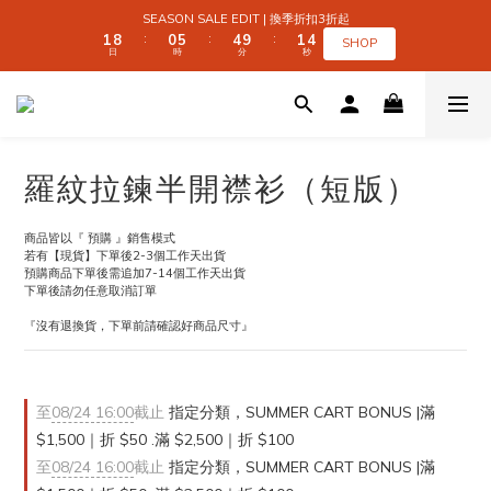
2
2
9
9
1
1
6
6
5
5
2
2
5
5
SEASON SALE EDIT | 換季折扣3折起
SEASON SALE EDIT | 換季折扣3折起
1
1
8
8
0
0
5
5
4
4
9
9
1
1
4
4
:
:
:
:
:
:
SHOP
SHOP
日
日
時
時
分
分
秒
秒
0
0
7
7
4
4
3
3
8
8
0
0
3
3
9
6
6
3
3
2
2
7
7
2
2
9
8
9
5
5
2
2
1
1
6
6
1
1
 SUMMER CART BONUS | 滿 $1,500｜折 $50 
8
7
8
4
4
1
1
0
0
5
5
0
0
7
6
7
3
3
0
0
4
4
6
5
9
6
9
2
2
3
3
5
4
9
8
5
8
1
1
2
2
全館滿 $999｜免運
羅紋拉鍊半開襟衫（短版）
4
3
8
7
4
7
0
0
1
1
3
2
7
6
3
6
0
0
2
9
1
6
5
2
5
SEASON SALE EDIT | 換季折扣3折起
商品皆以『 預購 』銷售模式
1
8
0
5
4
9
1
4
:
:
:
若有【現貨】下單後2-3個工作天出貨
SHOP
日
時
分
秒
0
7
4
3
8
0
3
預購商品下單後需追加7-14個工作天出貨
6
3
2
7
2
下單後請勿任意取消訂單
5
2
1
6
1
『沒有退換貨，下單前請確認好商品尺寸』
4
1
0
5
0
3
0
4
2
3
1
2
0
1
至
08/24 16:00
截止
指定分類，SUMMER CART BONUS |滿
0
$1,500｜折 $50 .滿 $2,500｜折 $100
至
08/24 16:00
截止
指定分類，SUMMER CART BONUS |滿