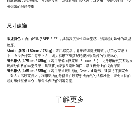
鞋款建議：
建議搭配「方頭黑皮鞋」以強化都市現代感，或選用「極簡德訓鞋」帶
出俐落的街頭美學。
尺寸建議
版型特色：
自由尺碼 (FREE SIZE)，具備高度彈性與垂墜感，強調縱向延伸的箱型
輪廓。
Model 參考 (180cm / 73kg)：
著用感從容，肩線精準銜接肩頭，領口收束感適
中。衣長恰好落在臀部上方，與大廓形下身搭配時能展現洗鍊的視覺重心。
身形推估 (175cm / 65kg)：
著用感偏向微寬鬆 (Relaxed Fit)。此身形能更完整地展
現羅紋面料的垂墜美感，建議將拉鍊微啟露出領口，增加視覺上的縱向深度。
身形推估 (165cm / 55kg)：
著用感呈現明顯的 Overized 廓形。建議將下擺完全
「紮入」高腰寬褲內，利用織物的餘裕量在腰際形成自然的結構堆疊，避免過長的
縱向線條壓低重心，確保比例依然俐落前衛。
了解更多