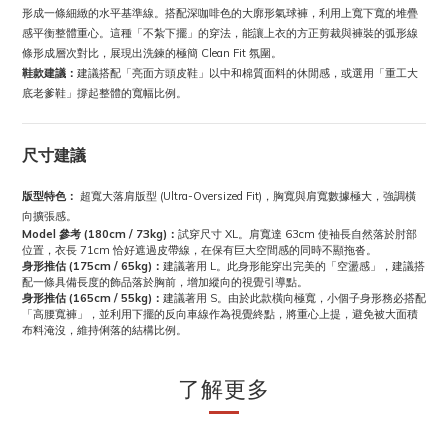
形成一條細緻的水平基準線。搭配深咖啡色的大廓形氣球褲，利用上寬下寬的堆疊
感平衡整體重心。這種「不紮下擺」的穿法，能讓上衣的方正剪裁與褲裝的弧形線
條形成層次對比，展現出洗鍊的極簡 Clean Fit 氛圍。
鞋款建議：
建議搭配「亮面方頭皮鞋」以中和棉質面料的休閒感，或選用「重工大
底老爹鞋」撐起整體的寬幅比例。
尺寸建議
版型特色：
超寬大落肩版型 (Ultra-Oversized Fit)，胸寬與肩寬數據極大，強調橫
向擴張感。
Model 參考 (180cm / 73kg)：
試穿尺寸 XL。肩寬達 63cm 使袖長自然落於肘部
位置，衣長 71cm 恰好遮過皮帶線，在保有巨大空間感的同時不顯拖沓。
身形推估 (175cm / 65kg)：
建議著用 L。此身形能穿出完美的「空盪感」，建議搭
配一條具備長度的飾品落於胸前，增加縱向的視覺引導點。
身形推估 (165cm / 55kg)：
建議著用 S。由於此款橫向極寬，小個子身形務必搭配
「高腰寬褲」，並利用下擺的反向車線作為視覺終點，將重心上提，避免被大面積
布料淹沒，維持俐落的結構比例。
了解更多