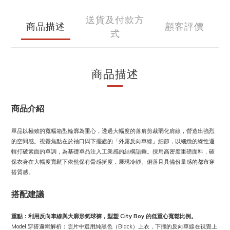
送貨及付款方
商品描述
顧客評價
式
商品描述
商品介紹
單品以極致的寬幅箱型輪廓為重心，透過大幅度的落肩剪裁弱化肩線，營造出強烈
的空間感。視覺焦點在於袖口與下擺處的「外露反向車線」細節，以細緻的線性邏
輯打破素面的單調，為基礎單品注入工業感的結構語彙。採用高密度重磅面料，確
保衣身在大幅度寬鬆下依然保有骨感挺度，展現冷靜、俐落且具備份量感的都市穿
搭質感。
搭配建議
重點：利用反向車線與大廓形氣球褲，型塑 City Boy 的低重心寬鬆比例。
Model 穿搭邏輯解析：照片中選用純黑色（Black）上衣，下擺的反向車線在視覺上