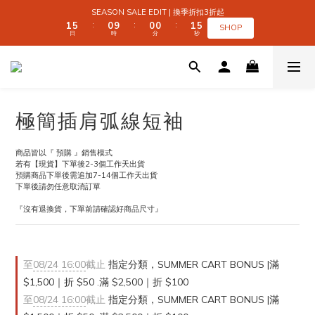
2
2
6
6
1
1
1
1
1
1
2
2
6
6
SEASON SALE EDIT | 換季折扣3折起
SEASON SALE EDIT | 換季折扣3折起
1
1
5
5
0
0
9
9
0
0
0
0
1
1
5
5
:
:
:
:
:
:
SHOP
SHOP
日
日
時
時
分
分
秒
秒
0
0
4
4
8
8
0
0
4
4
9
9
9
3
3
7
7
3
3
9
8
8
8
9
2
2
6
6
2
2
 SUMMER CART BONUS | 滿 $1,500｜折 $50 
8
7
7
7
8
1
1
5
5
1
1
7
6
6
6
7
0
0
4
4
0
0
6
5
5
5
6
3
3
5
9
4
4
4
5
9
2
2
全館滿 $999｜免運
極簡插肩弧線短袖
4
8
3
3
3
4
8
1
1
3
7
2
2
2
3
7
0
0
2
6
1
1
1
2
6
SEASON SALE EDIT | 換季折扣3折起
商品皆以『 預購 』銷售模式
1
5
0
9
0
0
1
5
:
:
:
若有【現貨】下單後2-3個工作天出貨
SHOP
日
時
分
秒
0
4
8
0
4
預購商品下單後需追加7-14個工作天出貨
3
7
3
下單後請勿任意取消訂單
2
6
2
『沒有退換貨，下單前請確認好商品尺寸』
1
5
1
0
4
0
3
2
1
至
08/24 16:00
截止
指定分類，SUMMER CART BONUS |滿
0
$1,500｜折 $50 .滿 $2,500｜折 $100
至
08/24 16:00
截止
指定分類，SUMMER CART BONUS |滿