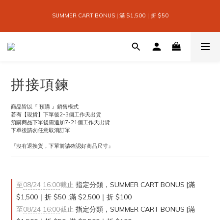
2
4
0
3
7
5
2
7
2
3
6
2
SEASON SALE EDIT | 換季折扣3折起
9
9
9
1
3
2
6
4
 SUMMER CART BONUS | 滿 $1,500｜折 $50 
1
6
1
2
5
9
1
:
:
:
8
8
9
8
0
SHOP
2
1
5
3
日
時
分
秒
0
5
0
1
4
8
0
7
7
8
7
1
0
4
2
9
4
0
3
7
6
6
7
6
0
3
1
8
3
2
6
5
5
6
9
5
2
全館滿 $999｜免運
0
7
2
1
5
4
9
4
5
8
4
1
6
1
0
4
3
8
3
4
7
3
0
5
0
3
2
7
2
3
6
2
SEASON SALE EDIT | 換季折扣3折起
4
2
拼接項鍊
1
6
1
2
5
9
1
:
:
:
SHOP
3
日
時
分
秒
1
0
5
0
1
4
8
0
2
0
4
0
3
7
1
商品皆以『 預購 』銷售模式
3
2
6
0
若有【現貨】下單後2-3個工作天出貨
2
1
5
預購商品下單後需追加7-21個工作天出貨
1
0
4
下單後請勿任意取消訂單
0
3
2
『沒有退換貨，下單前請確認好商品尺寸』
1
0
至
08/24 16:00
截止
指定分類，SUMMER CART BONUS |滿
$1,500｜折 $50 .滿 $2,500｜折 $100
至
08/24 16:00
截止
指定分類，SUMMER CART BONUS |滿