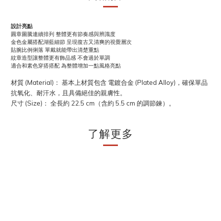
設計亮點
圓章圖騰連續排列 整體更有節奏感與辨識度
金色金屬搭配湖藍細節 呈現復古又清爽的視覺層次
貼腕比例俐落 單戴就能帶出清楚重點
紋章造型讓整體更有飾品感 不會過於單調
適合和素色穿搭搭配 為整體增加一點風格亮點
(Material)
(Plated Alloy)
材質
：
基本上材質包含
電鍍合金
，確保單品
抗氧化、耐汗水，且具備絕佳的親膚性。
(Size)
22.5 cm
5.5 cm
尺寸
：
全長約
（含約
的調節鍊）。
了解更多