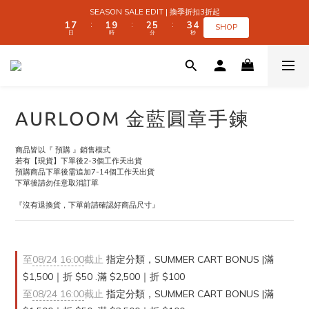
2
2
8
8
2
2
3
3
6
6
4
4
5
5
SEASON SALE EDIT | 換季折扣3折起
SEASON SALE EDIT | 換季折扣3折起
1
1
7
7
1
1
9
9
2
2
5
5
3
3
4
4
:
:
:
:
:
:
SHOP
SHOP
日
日
時
時
分
分
秒
秒
0
0
6
6
0
0
8
8
1
1
4
4
2
2
3
3
5
5
7
7
0
0
3
3
1
1
2
2
9
9
4
4
6
6
2
2
0
0
1
1
 SUMMER CART BONUS | 滿 $1,500｜折 $50 
8
8
9
3
3
5
5
1
1
0
0
7
7
8
9
2
2
4
4
0
0
6
6
7
8
9
1
1
3
3
5
5
6
9
7
8
0
0
2
2
全館滿 $999｜免運
AURLOOM 金藍圓章手鍊
4
4
5
8
6
7
1
1
3
9
3
4
7
5
6
0
0
2
8
2
3
6
4
5
SEASON SALE EDIT | 換季折扣3折起
商品皆以『 預購 』銷售模式
1
7
1
9
2
5
3
4
:
:
:
若有【現貨】下單後2-3個工作天出貨
SHOP
日
時
分
秒
0
6
0
8
1
4
2
3
預購商品下單後需追加7-14個工作天出貨
5
7
0
3
1
2
下單後請勿任意取消訂單
4
6
2
0
1
『沒有退換貨，下單前請確認好商品尺寸』
3
5
1
0
2
4
0
1
3
0
2
1
至
08/24 16:00
截止
指定分類，SUMMER CART BONUS |滿
0
$1,500｜折 $50 .滿 $2,500｜折 $100
至
08/24 16:00
截止
指定分類，SUMMER CART BONUS |滿