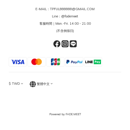
E-MAIL：TPFUL888888@GMAIL.COM
Line：
@fademeet
客服時間｜Mon.-Fri. 14:00 - 21:00
(不含例假日)
$
TWD
繁體中文
Powered by FADE.MEET