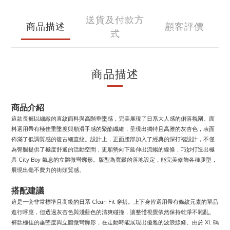
送貨及付款方
商品描述
顧客評價
式
商品描述
商品介紹
這款長褲以細緻的直紋面料與高階垂墜感，完美展現了日系大人感的俐落氛圍。面
料選用帶有極佳垂墜度與順滑手感的聚酯纖維，呈現出獨特且高雅的灰杏色，表面
佈滿了低調質感的復古細直紋。設計上，正面腰部加入了經典的深打褶設計，不僅
為臀腿提供了極度舒適的活動空間，更順勢向下延伸出流暢的線條，巧妙打造出極
具 City Boy 氣息的立體微彎廓形。版型為寬鬆的落地設定，能完美修飾各種腿型，
展現出毫不費力的街頭質感。
搭配建議
這是一套非常標準且高級的日系 Clean Fit 穿搭。上下身皆選用帶有條紋元素的單品
進行呼應，但透過灰杏色與淺藍色的清爽碰撞，讓整體視覺依然保持乾淨不雜亂。
褲款極佳的垂墜度與立體微彎廓形，在走動時能展現出優雅的波浪線條。由於 XL 碼