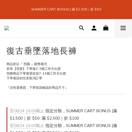
5
4
1
6
2
4
2
8
2
7
4
9
5
7
SEASON SALE EDIT | 換季折扣3折起
9
9
4
3
0
5
1
3
 SUMMER CART BONUS | 滿 $1,500｜折 $50 
1
7
1
6
3
8
4
6
:
:
:
8
8
SHOP
3
2
4
0
2
日
時
分
秒
0
6
0
5
2
7
3
5
7
7
9
2
1
3
1
5
4
1
6
2
4
6
6
8
9
1
0
2
0
4
3
0
5
1
3
5
5
7
8
0
1
全館滿 $999｜免運
3
2
4
0
2
4
4
9
6
7
9
0
2
1
3
1
3
9
3
8
5
6
8
1
0
2
0
2
8
2
7
4
9
5
7
SEASON SALE EDIT | 換季折扣3折起
0
1
復古垂墜落地長褲
1
7
1
6
3
8
4
6
:
:
:
SHOP
日
時
分
秒
0
0
6
0
5
2
7
3
5
5
4
1
6
2
4
商品皆以『 預購 』銷售模式
4
3
0
5
1
3
若有【現貨】下單後2-3個工作天出貨
3
2
4
0
2
預購商品下單後需追加7-14個工作天出貨
2
1
3
1
下單後請勿任意取消訂單
1
0
2
0
0
1
『沒有退換貨，下單前請確認好商品尺寸』
0
至
08/24 16:00
截止
指定分類，SUMMER CART BONUS |滿
$1,500｜折 $50 .滿 $2,500｜折 $100
至
08/24 16:00
截止
指定分類，SUMMER CART BONUS |滿