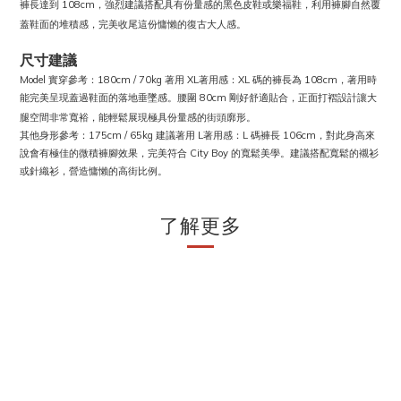
褲長達到 108cm，強烈建議搭配具有份量感的黑色皮鞋或樂福鞋，利用褲腳自然覆
蓋鞋面的堆積感，完美收尾這份慵懶的復古大人感。
尺寸建議
Model 實穿參考：180cm / 70kg 著用 XL著用感：XL 碼的褲長為 108cm，著用時
能完美呈現蓋過鞋面的落地垂墜感。腰圍 80cm 剛好舒適貼合，正面打褶設計讓大
腿空間非常寬裕，能輕鬆展現極具份量感的街頭廓形。
其他身形參考：175cm / 65kg 建議著用 L著用感：L 碼褲長 106cm，對此身高來
說會有極佳的微積褲腳效果，完美符合 City Boy 的寬鬆美學。建議搭配寬鬆的襯衫
或針織衫，營造慵懶的高街比例。
了解更多