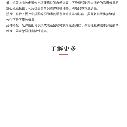
褲。短版上衣的俐落收尾讓腰線位置自然提高，下身褲管則藉由側邊的弧形份量將
重心穩穩接住，利用視覺留白與線條結構堆疊出清晰的城市層次感。
照片中鞋款：照片中搭配輪廓簡潔的黑色低筒皮革感鞋款，與寬版褲管銜接流暢，
收住下身下墜的份量。
延伸搭配：延伸搭配可以換成黑色樂福鞋或厚底德訓鞋，保留低飽和城市穿搭的精
緻度，同時微調日常隨性節奏。
了解更多