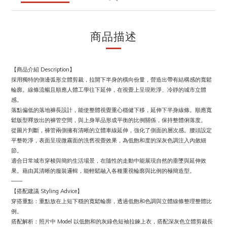
商品描述
【商品介紹 Description】
採用獨特的側邊弧形立體剪裁，拉開下半身的橫向份量，營造出帶有結構感的寬鬆
輪廓。線條流暢且順應人體工學往下延伸，在視覺上呈現乾淨、冷靜的城市立體
感。
落點偏低的落地褲長設計，能使整體視覺重心穩健下移，延伸下半身線條。順應寬
鬆版型釋放出的褲管空間，與上身單品形成平衡的比例關係，保持整體俐落度。
從圖片判斷，褲管兩側擁有清晰的立體車線延伸，強化了側面的層次感。腰頭設定
平整乾淨，表面呈現微霧面的洗舊視覺效果，為低飽和度的深灰色調注入內斂細
節。
適合日常城市穿梭與簡約生活場景，在隨性的走動中能展現自然的垂墜與延伸效
果。藉由其清晰的服裝邏輯，能輕鬆融入各種重視輪廓與比例的極簡造型。
——
【搭配建議 Styling Advice】
穿搭重點：重點放在上短下穩的寬鬆輪廓，透過低飽和色調與立體線條整理整體比
例。
搭配解析：照片中 Model 以低飽和的灰綠色短袖拉鍊上衣，搭配深灰色立體剪裁長