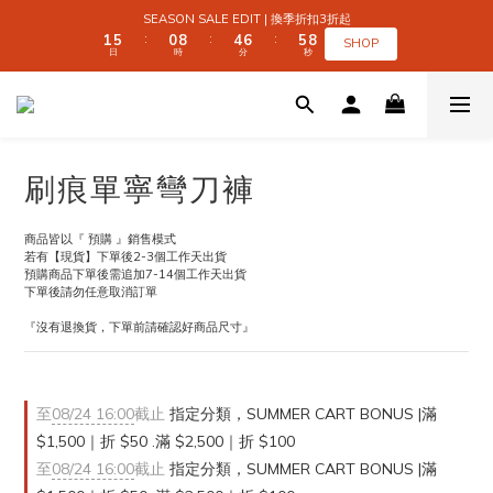
2
2
6
6
1
1
9
9
5
5
7
7
6
6
9
9
SEASON SALE EDIT | 換季折扣3折起
SEASON SALE EDIT | 換季折扣3折起
1
1
5
5
0
0
8
8
4
4
6
6
5
5
8
8
:
:
:
:
:
:
SHOP
SHOP
日
日
時
時
分
分
秒
秒
0
0
4
4
7
7
3
3
5
5
4
4
7
7
9
3
3
6
6
2
2
4
4
3
3
6
6
9
8
2
2
5
5
1
1
3
3
2
2
5
5
 SUMMER CART BONUS | 滿 $1,500｜折 $50 
8
7
1
1
4
4
0
0
2
2
1
1
4
4
7
6
0
0
3
3
1
1
0
0
3
3
6
5
9
2
2
0
0
2
2
5
9
4
8
9
1
1
1
1
全館滿 $999｜免運
刷痕單寧彎刀褲
4
8
3
7
9
8
0
0
0
0
3
7
2
6
8
7
2
6
1
9
5
7
6
9
SEASON SALE EDIT | 換季折扣3折起
商品皆以『 預購 』銷售模式
1
5
0
8
4
6
5
8
:
:
:
若有【現貨】下單後2-3個工作天出貨
SHOP
日
時
分
秒
0
4
7
3
5
4
7
預購商品下單後需追加7-14個工作天出貨
3
6
2
4
3
6
下單後請勿任意取消訂單
2
5
1
3
2
5
『沒有退換貨，下單前請確認好商品尺寸』
1
4
0
2
1
4
0
3
1
0
3
2
0
2
1
1
0
0
至
08/24 16:00
截止
指定分類，SUMMER CART BONUS |滿
$1,500｜折 $50 .滿 $2,500｜折 $100
至
08/24 16:00
截止
指定分類，SUMMER CART BONUS |滿