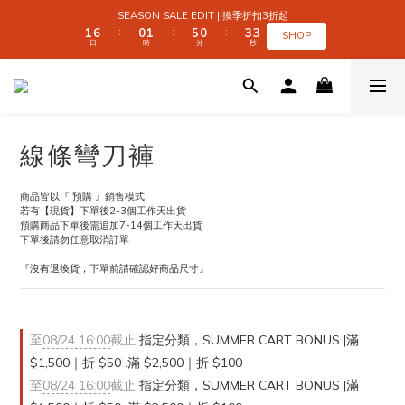
4
4
2
2
7
7
1
1
2
2
6
6
1
1
4
4
SEASON SALE EDIT | 換季折扣3折起
SEASON SALE EDIT | 換季折扣3折起
3
3
1
1
6
6
0
0
1
1
5
5
0
0
3
3
:
:
:
:
:
:
2
2
SHOP
SHOP
日
日
時
時
分
分
秒
秒
0
0
5
5
0
0
4
4
2
2
1
1
9
9
4
4
3
3
1
1
0
0
9
8
9
8
3
3
2
2
0
0
 SUMMER CART BONUS | 滿 $1,500｜折 $50 
8
7
8
7
9
2
2
1
1
7
6
7
6
9
8
1
1
0
0
6
5
6
5
8
7
0
0
5
4
5
9
4
7
6
全館滿 $999｜免運
線條彎刀褲
4
9
3
4
8
3
6
5
3
8
2
3
7
2
5
4
2
7
1
2
6
1
4
SEASON SALE EDIT | 換季折扣3折起
3
商品皆以『 預購 』銷售模式
1
6
0
1
5
0
3
:
:
:
2
若有【現貨】下單後2-3個工作天出貨
SHOP
日
時
分
秒
0
5
0
4
2
1
預購商品下單後需追加7-14個工作天出貨
4
3
1
下單後請勿任意取消訂單
0
3
2
0
『沒有退換貨，下單前請確認好商品尺寸』
2
1
1
0
0
至
08/24 16:00
截止
指定分類，SUMMER CART BONUS |滿
$1,500｜折 $50 .滿 $2,500｜折 $100
至
08/24 16:00
截止
指定分類，SUMMER CART BONUS |滿