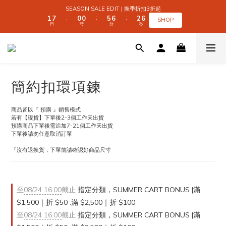
2
2
8
8
1
1
1
1
6
6
7
7
3
3
7
7
SEASON SALE EDIT | 換季折扣3折起
SEASON SALE EDIT | 換季折扣3折起
1
1
7
7
0
0
0
0
5
5
6
6
2
2
6
6
:
:
:
:
:
:
SHOP
SHOP
日
日
時
時
分
分
秒
秒
0
0
6
6
4
4
5
5
1
1
5
5
9
9
5
5
3
3
4
4
0
0
4
4
9
8
8
4
4
2
2
3
3
3
3
 SUMMER CART BONUS | 滿 $1,500｜折 $50 
8
7
7
9
3
3
1
1
2
2
2
2
7
6
6
8
2
2
0
0
1
1
1
1
6
5
5
7
1
1
0
0
0
0
5
4
4
9
6
0
0
全館滿 $999｜免運
簡約扣環項鍊
4
3
3
8
9
5
9
3
9
2
2
7
8
4
8
2
8
1
1
6
7
3
7
SEASON SALE EDIT | 換季折扣3折起
商品皆以『 預購 』銷售模式
1
7
0
0
5
6
2
6
:
:
:
若有【現貨】下單後2-3個工作天出貨
SHOP
日
時
分
秒
0
6
4
5
1
5
預購商品下單後需追加7-21個工作天出貨
5
3
4
0
4
下單後請勿任意取消訂單
4
2
3
3
『沒有退換貨，下單前請確認好商品尺寸
3
1
2
2
2
0
1
1
1
0
0
0
至
08/24 16:00
截止
指定分類，SUMMER CART BONUS |滿
$1,500｜折 $50 .滿 $2,500｜折 $100
至
08/24 16:00
截止
指定分類，SUMMER CART BONUS |滿