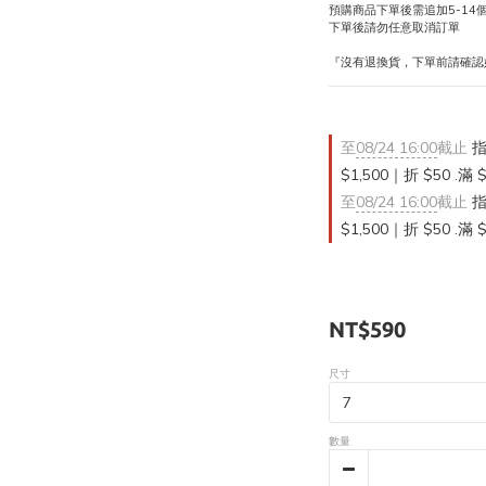
預購商品下單後需追加5-14
下單後請勿任意取消訂單
『沒有退換貨，下單前請確認
至
08/24 16:00
截止
指
$1,500｜折 $50 .滿 
至
08/24 16:00
截止
指
$1,500｜折 $50 .滿 
NT$590
尺寸
數量