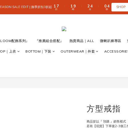
2
2
8
8
2
2
3
3
5
5
1
1
5
5
9
1
1
7
7
1
1
9
9
2
2
4
4
0
0
4
4
:
:
:
:
:
:
SHOP
SHOP
EASON SALE EDIT | 換季折扣3折起
EASON SALE EDIT | 換季折扣3折起
9
9
8
日
日
時
時
分
分
秒
秒
0
0
6
6
0
0
8
8
1
1
3
3
3
3
8
8
9
7
5
5
7
7
0
0
2
2
2
2
7
7
8
6
4
4
6
6
1
1
1
1
 SUMMER CART BONUS | 滿 $1,500｜折 $50 
6
6
7
9
5
9
3
3
5
5
0
0
0
0
5
5
6
8
4
8
2
2
4
4
4
4
5
7
3
7
全館滿 $999｜免運
1
1
3
3
3
9
3
4
6
2
6
RLOOM配飾系列』
『推薦組合搭配』
熱賣商品｜ALL
微喇叭褲專區
0
0
2
2
2
8
2
3
5
1
5
1
1
1
7
1
9
2
4
0
4
:
:
:
SHOP
EASON SALE EDIT | 換季折扣3折起
TOP｜上衣
BOTTOM｜下裝
OUTERWEAR｜外套
ACCESSORI
0
0
日
時
分
秒
0
6
0
8
1
3
3
5
7
0
2
2
4
6
1
1
3
5
0
0
2
4
1
3
0
2
1
0
方型戒指
商品皆以『 預購 』銷售模式
若有【現貨】下單後2-3個工