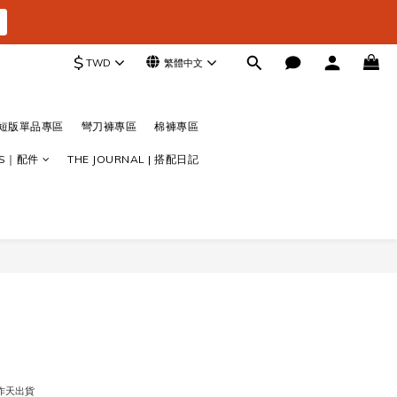
$
TWD
繁體中文
短版單品專區
彎刀褲專區
棉褲專區
ES｜配件
THE JOURNAL | 搭配日記
立即購買
作天出貨