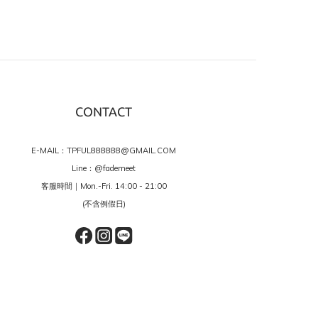
CONTACT
E-MAIL：TPFUL888888@GMAIL.COM
Line：
@fademeet
客服時間｜Mon.-Fri. 14:00 - 21:00
(不含例假日)