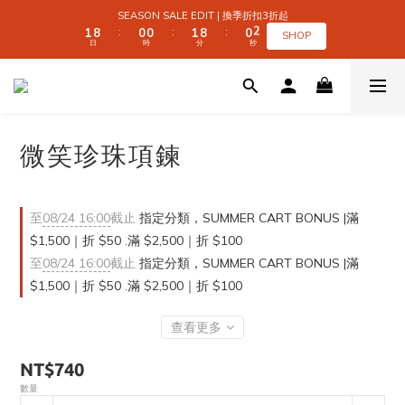
3
3
2
2
9
9
1
1
1
1
2
2
9
9
1
1
SEASON SALE EDIT | 換季折扣3折起
SEASON SALE EDIT | 換季折扣3折起
2
2
1
1
8
8
0
0
0
0
1
1
8
8
0
0
:
:
:
:
:
:
1
1
SHOP
SHOP
日
日
時
時
分
分
秒
秒
0
0
7
7
0
0
7
7
0
0
9
9
9
6
6
6
6
9
8
8
9
8
9
5
5
5
5
 SUMMER CART BONUS | 滿 $1,500｜折 $50 
8
7
7
8
7
8
4
4
4
4
7
6
6
7
6
7
3
3
3
3
6
5
5
6
5
6
2
2
2
2
5
4
4
5
4
5
1
1
1
1
全館滿 $999｜免運
微笑珍珠項鍊
4
3
3
4
3
4
0
0
0
0
3
2
2
3
2
3
2
9
1
1
2
9
1
SEASON SALE EDIT | 換季折扣3折起
2
1
8
0
0
1
8
0
:
:
:
1
SHOP
至
08/24 16:00
截止
指定分類，SUMMER CART BONUS |滿
日
時
分
秒
0
7
0
7
0
$1,500｜折 $50 .滿 $2,500｜折 $100
6
6
5
5
至
08/24 16:00
截止
指定分類，SUMMER CART BONUS |滿
4
4
$1,500｜折 $50 .滿 $2,500｜折 $100
3
3
2
2
1
1
查看更多
0
0
NT$740
數量