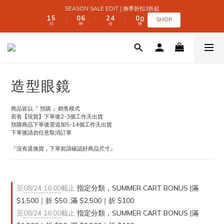
2
2
6
6
1
1
7
7
3
3
5
5
1
1
1
1
SEASON SALE EDIT | 換季折扣3折起
SEASON SALE EDIT | 換季折扣3折起
1
1
5
5
0
0
6
6
2
2
4
4
0
0
0
0
:
:
:
:
:
:
SHOP
SHOP
日
日
時
時
分
分
秒
秒
0
0
4
4
5
5
1
1
3
3
9
9
9
3
3
4
4
0
0
2
2
9
8
8
8
2
2
3
3
1
1
 SUMMER CART BONUS | 滿 $1,500｜折 $50 
8
7
9
7
7
1
1
2
2
0
0
7
6
8
6
6
0
0
1
1
6
5
7
9
5
5
0
0
5
9
4
6
8
4
4
全館滿 $999｜免運
造型眼鏡
4
8
3
9
5
7
3
3
3
7
2
8
4
6
2
2
2
6
1
7
3
5
1
1
SEASON SALE EDIT | 換季折扣3折起
商品皆以『 預購 』銷售模式
1
5
0
6
2
4
0
0
:
:
:
若有【現貨】下單後2-3個工作天出貨
SHOP
日
時
分
秒
0
4
5
1
3
預購商品下單後需追加5-14個工作天出貨
3
4
0
2
下單後請勿任意取消訂單
2
3
1
『沒有退換貨，下單前請確認好商品尺寸』
1
2
0
0
1
0
至
08/24 16:00
截止
指定分類，SUMMER CART BONUS |滿
$1,500｜折 $50 .滿 $2,500｜折 $100
至
08/24 16:00
截止
指定分類，SUMMER CART BONUS |滿